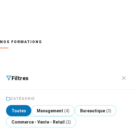
suivantes :
ACTIONS DE FORMATION
NOS FORMATIONS
Management
4
Bureautique
3
Filtres
Commerce - Vente - Retail
2
CATÉGORIE
Toutes nos formations
Toutes
Management
(4)
Bureautique
(3)
INFORMATIONS
Commerce - Vente - Retail
(2)