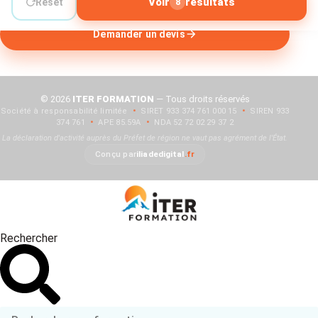
Voir
résultat
s
Reset
8
Demander un devis
© 2026
ITER FORMATION
— Tous droits réservés
Société à responsabilité limitée
•
SIRET 933 374 761 000 15
•
SIREN 933
374 761
•
APE 85.59A
•
NDA 52 72 02 29 37 2
La déclaration d'activité auprès du Préfet de région ne vaut pas agrément de l'État.
Conçu par
iliadedigital
.fr
Rechercher