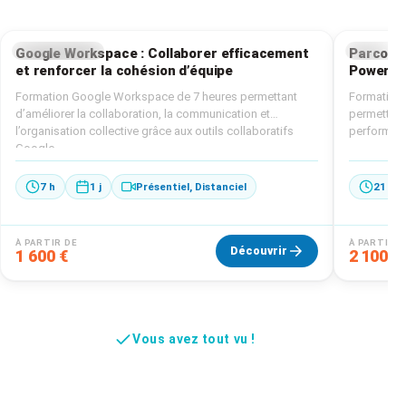
Partenariat local entre ANB Formations et ITER
Contact
Formation : une alliance au service du territoire
Sarthois
BUREAUTIQUE
BUREAUT
Google Workspace : Collaborer efficacement
Parcours
et renforcer la cohésion d’équipe
PowerPoi
Formation Google Workspace de 7 heures permettant
Formation 
d’améliorer la collaboration, la communication et
permettant 
l’organisation collective grâce aux outils collaboratifs
performanc
Google.
7 h
1 j
Présentiel, Distanciel
21 h
À PARTIR DE
À PARTIR D
Découvrir
1 600 €
2 100 €
Vous avez tout vu !